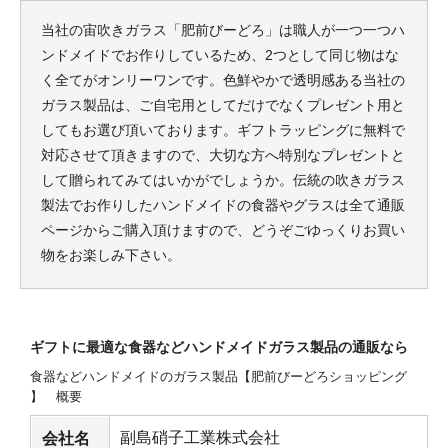
当社の宙吹きガラス「肥前びーどろ」は職人が一つ一つハ
ンドメイドでお作りしているため、2つとして同じ物はな
く全てがオンリーワンです。色鮮やかで透明感ある当社の
ガラス製品は、ご自宅用としてだけでなく
プレゼント
用と
してもお選び頂いております。
ギフト
ラッピングに無料で
対応させて頂きますので、大切な方へ特別なプレゼントと
して贈られてみてはいかがでしょうか。
伝統
の吹きガラス
製法でお作りしたハンドメイドの食器やグラスは全て
通販
ページからご購入頂けますので、どうぞごゆっくりお買い
物をお楽しみ下さい。
ギフトに最適な食器などハンドメイドガラス製品の通販なら
食器などハンドメイドのガラス製品【肥前びーどろショッピング
】 概要
副島硝子工業株式会社
会社名