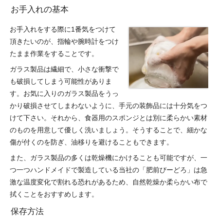
お手入れの基本
お手入れをする際に1番気をつけて
頂きたいのが、指輪や腕時計をつけ
たまま作業をすることです。
ガラス製品は繊細で、小さな衝撃で
も破損してしまう可能性がありま
す。お気に入りのガラス製品をうっ
かり破損させてしまわないように、手元の装飾品には十分気をつ
けて下さい。それから、
食器
用のスポンジとは別に柔らかい素材
のものを用意して優しく洗いましょう。そうすることで、細かな
傷が付くのを防ぎ、油移りを避けることもできます。
また、ガラス製品の多くは乾燥機にかけることも可能ですが、一
つ一つ
ハンドメイド
で製造している当社の「肥前びーどろ」は急
激な温度変化で割れる恐れがあるため、自然乾燥か柔らかい布で
拭くことをおすすめします。
保存方法